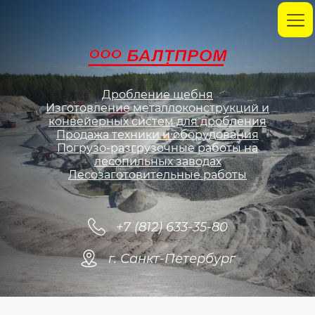
Дробление щебня
Изготовление металлоконструкций и
конвейерных систем для дробления
Продажа техники и оборудования
Погрузо-разгрузочные работы на
лесопильных заводах
Лесозаготовительные работы
+7 (812) 633-35-80
г. Санкт-Петербург